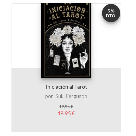
5 %
DTO.
Iniciación al Tarot
por
Suki Ferguson
19,95 €
18,95 €