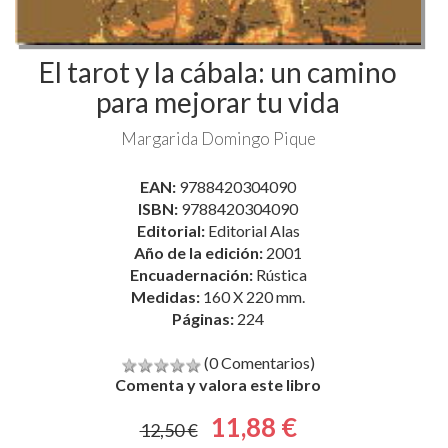
El tarot y la cábala: un camino
para mejorar tu vida
Margarida Domingo Pique
EAN:
9788420304090
ISBN:
9788420304090
Editorial:
Editorial Alas
Año de la edición:
2001
Encuadernación:
Rústica
Medidas:
160 X 220 mm.
Páginas:
224
(0 Comentarios)
Comenta y valora este libro
11,88 €
12,50 €