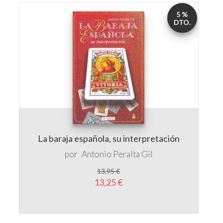
5 %
DTO.
La baraja española, su interpretación
por
Antonio Peralta Gil
13,95 €
13,25 €