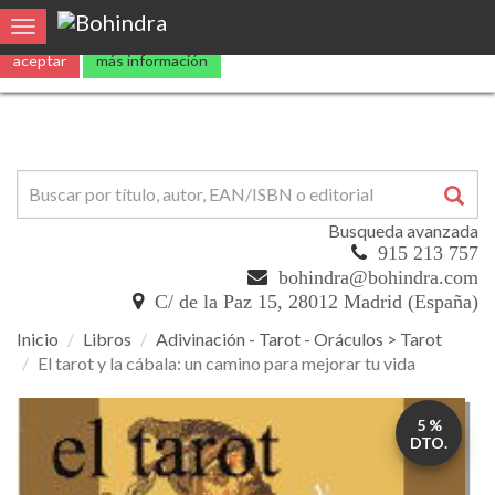
Utilizamos
cookies
propias y de terceros para mejorar nuestros servicio
Toggle navigation
aceptar
más información
Busqueda avanzada
915 213 757
bohindra@bohindra.com
C/ de la Paz 15, 28012 Madrid (España)
Inicio
Libros
Adivinación - Tarot - Oráculos > Tarot
El tarot y la cábala: un camino para mejorar tu vida
El
5 %
tarot
DTO.
y