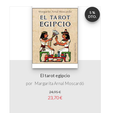
5 %
DTO.
El tarot egipcio
por
Margaríta Arnal Moscardó
24,95 €
23,70 €