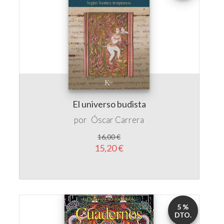
El universo budista
por
Óscar Carrera
16,00 €
15,20 €
5 %
DTO.