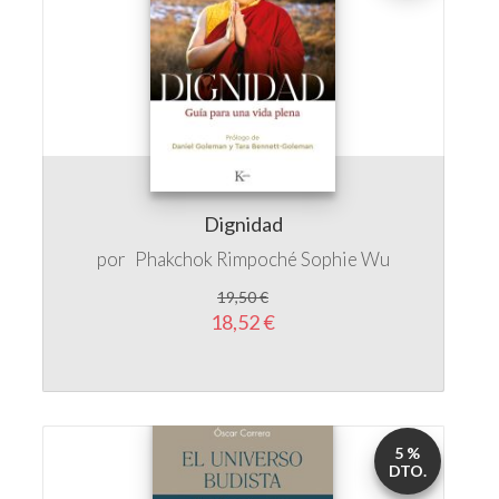
Dignidad
por
Phakchok Rimpoché
Sophie Wu
19,50 €
18,52 €
5 %
DTO.