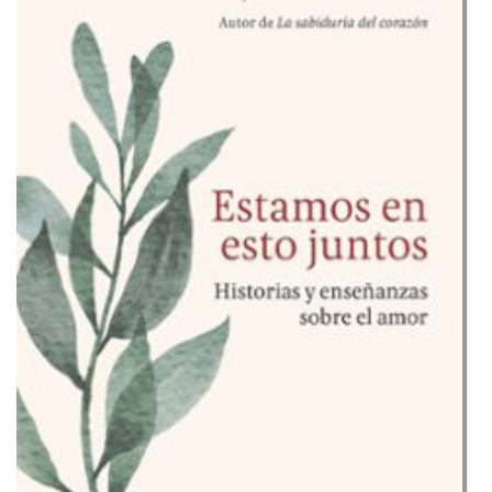
juntos
Historias
y
eseñanzas
sobre
el
amor