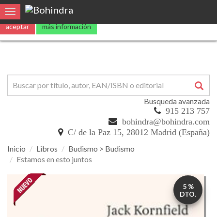
Utilizamos
cookies
propias y de terceros para mejorar nuestros servicio
Toggle navigation
aceptar
más información
Busqueda avanzada
915 213 757
bohindra@bohindra.com
C/ de la Paz 15, 28012 Madrid (España)
Inicio
Libros
Budismo > Budismo
Estamos en esto juntos
Estamos
5 %
en
DTO.
esto