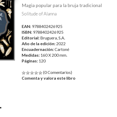
Magia popular para la bruja tradicional
Solitude of Alanna
EAN:
9788402426925
ISBN:
9788402426925
Editorial:
Bruguera, S.A.
Año de la edición:
2022
Encuadernación:
Cartoné
Medidas:
160 X 200 mm.
Páginas:
120
(0 Comentarios)
Comenta y valora este libro