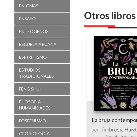
ENIGMAS
Otros libro
ENSAYO
ENTEÓGENOS
ESCUELA ARCANA
ESPIRITISMO
ESTUDIOS
TRADICIONALES
FENG SHUI
FILOSOFÍA -
HUMANIDADES
La bruja contempo
FOSFENISMO
por
Ambrosia Hawt
GEOBIOLOGÍA
Sarah Justice