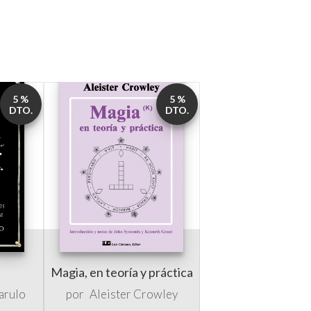
5 %
5 %
DTO.
DTO.
Magia, en teoría y práctica
arulo
por
Aleister Crowley