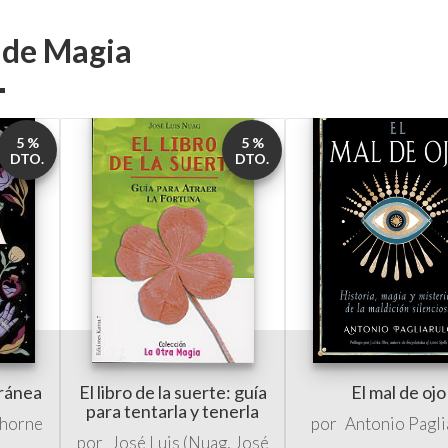
s de Magia
5 %
5 %
DTO.
DTO.
ránea
El libro de la suerte: guía
El mal de ojo
para tentarla y tenerla
horne
por
Antonio Pagli
por
José Luis (Nuag, José