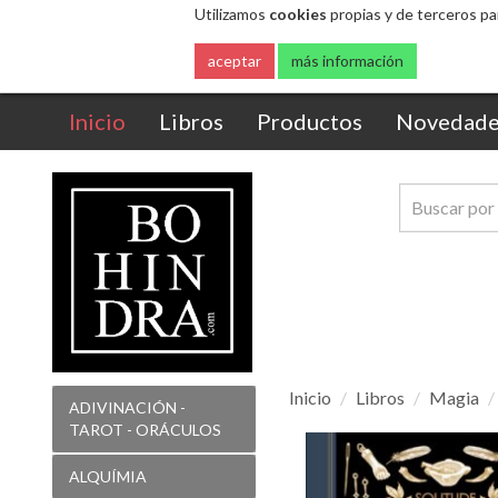
Utilizamos
cookies
propias y de terceros pa
aceptar
más información
(current)
Inicio
Libros
Productos
Novedade
Inicio
Libros
Magia
ADIVINACIÓN -
TAROT - ORÁCULOS
Fuegos
enciende,
ALQUÍMIA