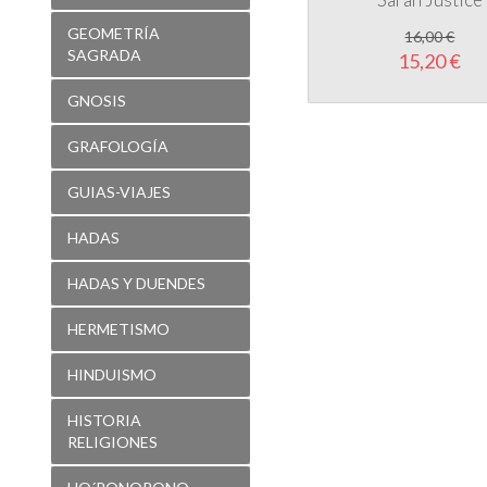
GEOMETRÍA
16,00 €
SAGRADA
15,20 €
GNOSIS
GRAFOLOGÍA
GUIAS-VIAJES
HADAS
HADAS Y DUENDES
HERMETISMO
HINDUISMO
HISTORIA
RELIGIONES