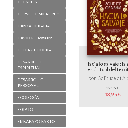
CUENTOS
CURSO DE MILAGROS
DANZA TERAPIA
DAVID R.HAWKINS
DEEPAK CHOPRA
DESARROLLO
Hacia lo salvaje : la
ESPIRITUAL
espiritual del terri
por
Solitude of A
DESARROLLO
PERSONAL
19,95 €
18,95 €
ECOLOGÍA
EGIPTO
EMBARAZO PARTO