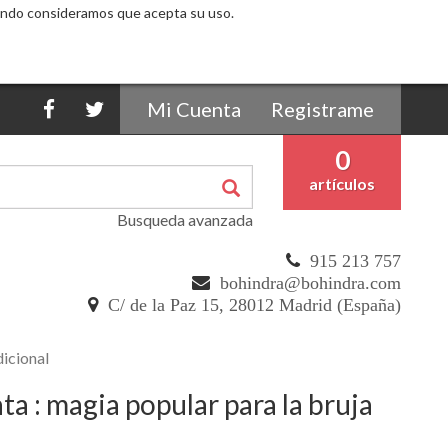
egando consideramos que acepta su uso.
Mi Cuenta
Registrame
0
artículos
Busqueda avanzada
915 213 757
bohindra@bohindra.com
C/ de la Paz 15, 28012 Madrid (España)
dicional
a : magia popular para la bruja