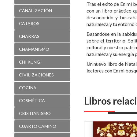
Tras el exito de En mi b
con un libro práctico q
CANALIZACIÓN
desconocido y buscaba
CATAROS
naturaleza y tu entorno 
Basándose en la sabidur
CHAKRAS
sobre el territorio, So
cultural y nuestro patrim
CHAMANISMO
naturaleza y su energía p
CHI KUNG
Un nuevo libro de Natali
lectores con En mi bosqu
CIVILIZACIONES
COCINA
Libros rela
COSMÉTICA
CRISTIANISMO
CUARTO CAMINO