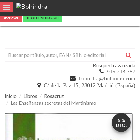
0
Toggle navigation
Busqueda avanzada
915 213 757
bohindra@bohindra.com
C/ de la Paz 15, 28012 Madrid (España)
Inicio
Libros
Rosacruz
Las Enseñanzas secretas del Martinismo
Las
5 %
Enseñanzas
DTO.
secretas
del
Martinismo