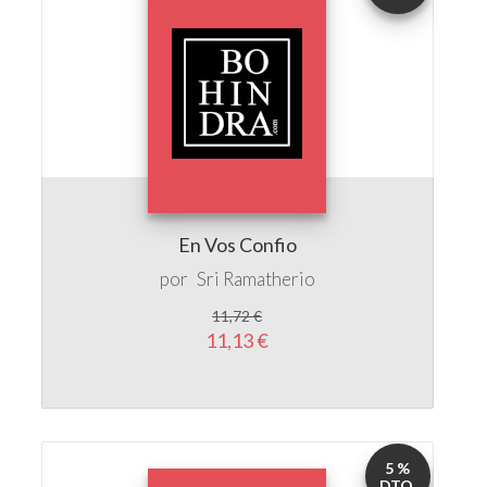
En Vos Confio
por
Sri Ramatherio
11,72 €
11,13 €
5 %
DTO.