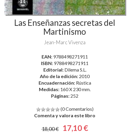
Martinismo
Jean-Marc Vivenza
EAN:
9788498271911
ISBN:
9788498271911
Editorial:
Dilema S.L.
Año de la edición:
2010
Encuadernación:
Rústica
Medidas:
160 X 230 mm.
Páginas:
252
(0 Comentarios)
Comenta y valora este libro
17,10 €
18,00 €
En stock. Envío inmediato.
comprar