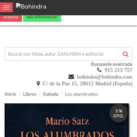
Utilizamos
cookies
propias y de terceros para mejorar nuestros servicio
Toggle navigation
aceptar
más información
Busqueda avanzada
915 213 757
bohindra@bohindra.com
C/ de la Paz 15, 28012 Madrid (España)
Inicio
Libros
Kabala
Los alumbrados
Los
5 %
alumbrados
DTO.