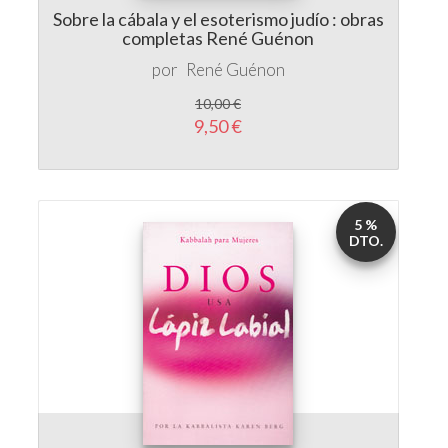
Sobre la cábala y el esoterismo judío : obras
completas René Guénon
por
René Guénon
10,00 €
9,50 €
5 %
DTO.