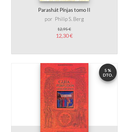
Parashát Pínjas tomo II
por
Philip S. Berg
12,95 €
12,30 €
5 %
DTO.