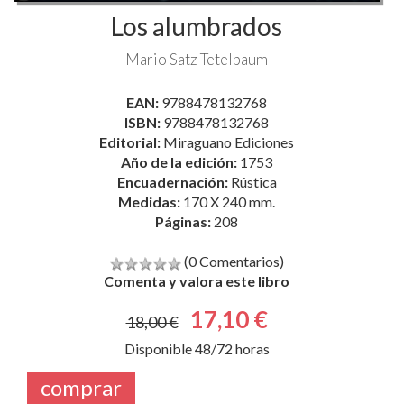
Los alumbrados
Mario Satz Tetelbaum
EAN:
9788478132768
ISBN:
9788478132768
Editorial:
Miraguano Ediciones
Año de la edición:
1753
Encuadernación:
Rústica
Medidas:
170 X 240 mm.
Páginas:
208
(0 Comentarios)
Comenta y valora este libro
17,10 €
18,00 €
Disponible 48/72 horas
comprar