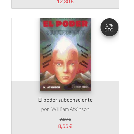
5 %
DTO.
El poder subconsciente
por
William Atkinson
9,00 €
8,55 €