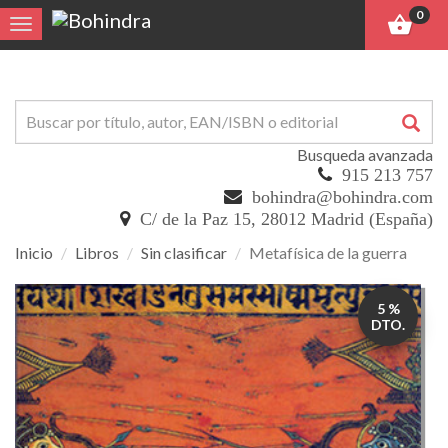
0
Toggle navigation
Busqueda avanzada
915 213 757
bohindra@bohindra.com
C/ de la Paz 15, 28012 Madrid (España)
Inicio
Libros
Sin clasificar
Metafísica de la guerra
Metafísica
5 %
de
DTO.
la
guerra