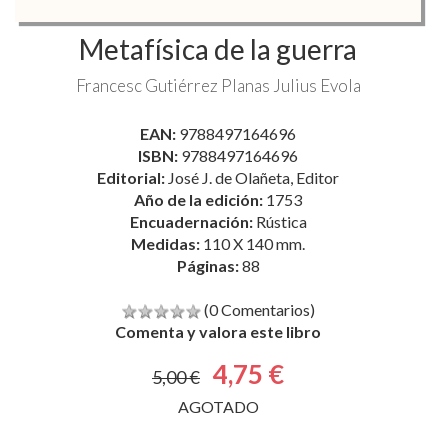
Metafísica de la guerra
Francesc Gutiérrez Planas
Julius Evola
EAN:
9788497164696
ISBN:
9788497164696
Editorial:
José J. de Olañeta, Editor
Año de la edición:
1753
Encuadernación:
Rústica
Medidas:
110 X 140 mm.
Páginas:
88
(0 Comentarios)
Comenta y valora este libro
4,75 €
5,00 €
AGOTADO