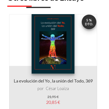
5 %
DTO.
La evolución del Yo , la unión del Todo, 369
por
César Loaiza
21,95 €
20,85 €