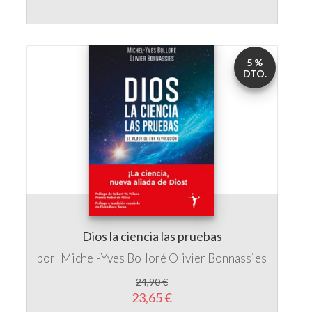
5 %
DTO.
Dios la ciencia las pruebas
por
Michel-Yves Bolloré
Olivier Bonnassies
24,90 €
23,65 €