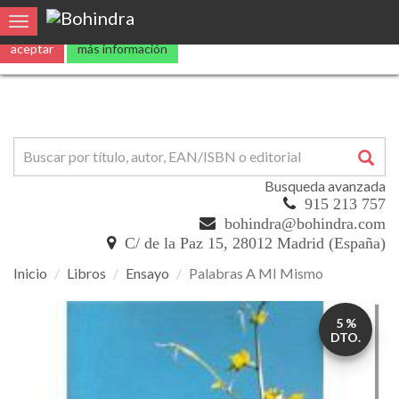
Utilizamos
cookies
propias y de terceros para mejorar nuestros servicio
Toggle navigation
aceptar
más información
Busqueda avanzada
915 213 757
bohindra@bohindra.com
C/ de la Paz 15, 28012 Madrid (España)
Inicio
Libros
Ensayo
Palabras A MI Mismo
Palabras
5 %
A
DTO.
MI
Mismo