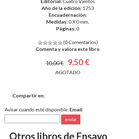
Editorial:
Cuatro Vientos
Año de la edición:
1753
Encuadernación:
Medidas:
0 X 0 mm.
Páginas:
0
(0 Comentarios)
Comenta y valora este libro
9,50 €
10,00 €
AGOTADO
Compartir en:
Avisar cuando esté disponible.
Email:
enviar
Otros libros de Ensayo