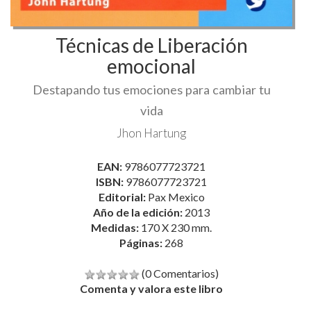
emocional
Destapando tus emociones para cambiar tu
vida
Jhon Hartung
EAN:
9786077723721
ISBN:
9786077723721
Editorial:
Pax Mexico
Año de la edición:
2013
Medidas:
170 X 230 mm.
Páginas:
268
(0 Comentarios)
Comenta y valora este libro
24,70 €
26,00 €
AGOTADO