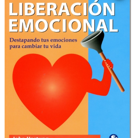
tus
emociones
para
cambiar
tu
vida
Técnicas de Liberación