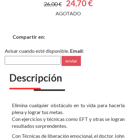
Compartir en:
Avisar cuando esté disponible.
Email:
enviar
Descripción
Elimina cualquier obstáculo en tu vida para hacerla
plena y lograr tus metas.
Con ejercicios y técnicas como EFT y otras se logran
resultados sorprendentes.
Con Técnicas de liberación emocional, el doctor John
Hartung realiza un maravilloso servicio brindando la
condensación de varias técnicas poderosas y
eficientes de la psicología energética y otras
relacionadas con ésta para el tratamiento de uno