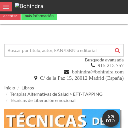
0
Toggle navigation
Busqueda avanzada
915 213 757
bohindra@bohindra.com
C/ de la Paz 15, 28012 Madrid (España)
Inicio
Libros
Terapias Alternativas de Salud > EFT-TAPPING
Técnicas de Liberación emocional
Técnicas
5 %
de
DTO.
Liberación
emocional
Destapando