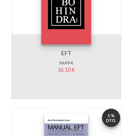
EFT
16,95 €
16,10 €
5 %
DTO.