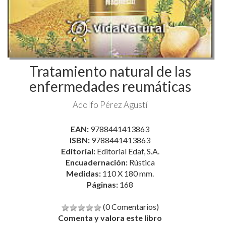
Tratamiento natural de las
enfermedades reumáticas
Adolfo Pérez Agustí
EAN:
9788441413863
ISBN:
9788441413863
Editorial:
Editorial Edaf, S.A.
Encuadernación:
Rústica
Medidas:
110 X 180 mm.
Páginas:
168
(0 Comentarios)
Comenta y valora este libro
5,22 €
5,49 €