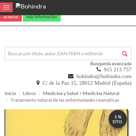
Utilizamos
cookies
propias y de terceros para mejorar nuestros servicio
0
Toggle navigation
aceptar
más información
Busqueda avanzada
915 213 757
bohindra@bohindra.com
C/ de la Paz 15, 28012 Madrid (España)
Inicio
Libros
Medicina y Salud > Medicina Natural
Tratamiento natural de las enfermedades reumáticas
Tratamiento
5 %
natural
DTO.
de
las
enfermedades