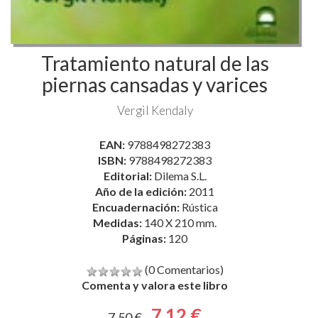
Tratamiento natural de las
piernas cansadas y varices
Vergil Kendaly
EAN:
9788498272383
ISBN:
9788498272383
Editorial:
Dilema S.L.
Año de la edición:
2011
Encuadernación:
Rústica
Medidas:
140 X 210 mm.
Páginas:
120
(0 Comentarios)
Comenta y valora este libro
7,12 €
7,50 €