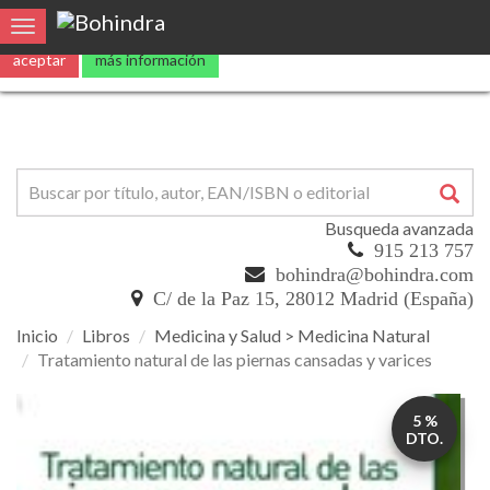
Utilizamos
cookies
propias y de terceros para mejorar nuestros servicio
0
Toggle navigation
aceptar
más información
Busqueda avanzada
915 213 757
bohindra@bohindra.com
C/ de la Paz 15, 28012 Madrid (España)
Inicio
Libros
Medicina y Salud > Medicina Natural
Tratamiento natural de las piernas cansadas y varices
Tratamiento
5 %
natural
DTO.
de