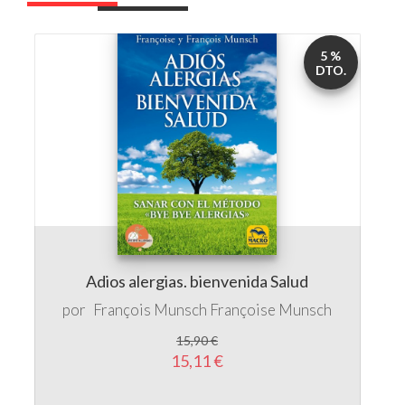
5 %
DTO.
Adios alergias. bienvenida Salud
por
François Munsch
Françoise Munsch
15,90 €
15,11 €