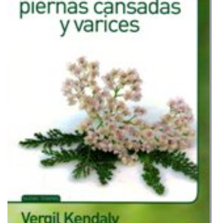
las
piernas
cansadas
y
varices