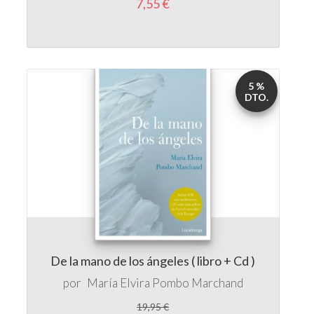
5 %
DTO.
De la mano de los ángeles ( libro + Cd )
por
María Elvira Pombo Marchand
19,95 €
18,95 €