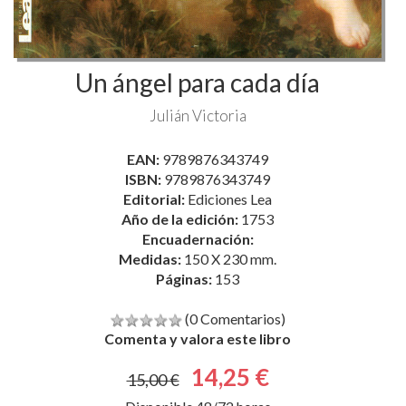
Un ángel para cada día
Julián Victoria
EAN:
9789876343749
ISBN:
9789876343749
Editorial:
Ediciones Lea
Año de la edición:
1753
Encuadernación:
Medidas:
150 X 230 mm.
Páginas:
153
(0 Comentarios)
Comenta y valora este libro
14,25 €
15,00 €
Disponible 48/72 horas
comprar