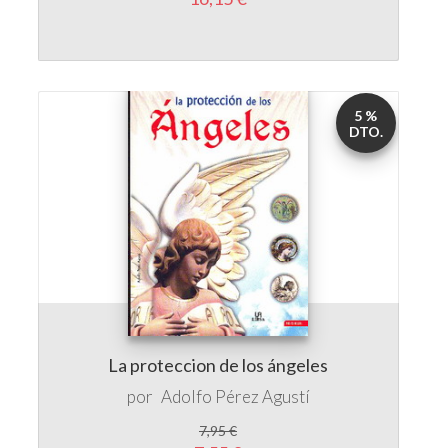
5 %
DTO.
La proteccion de los ángeles
por
Adolfo Pérez Agustí
7,95 €
7,55 €