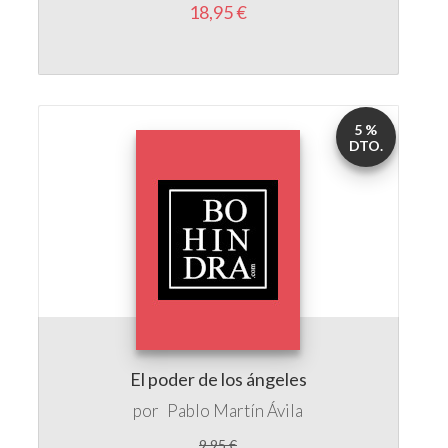
5 %
DTO.
El poder de los ángeles
por
Pablo Martín Ávila
9,95 €
9,45 €