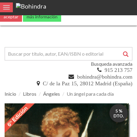
0
Toggle navigation
Busqueda avanzada
915 213 757
bohindra@bohindra.com
C/ de la Paz 15, 28012 Madrid (España)
Inicio
Libros
Ángeles
Un ángel para cada día
Un
5 %
ángel
DTO.
para
cada
día