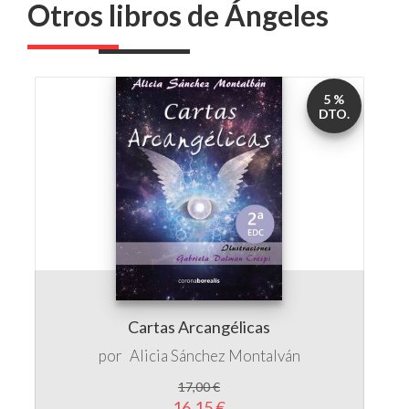
5 %
DTO.
Cartas Arcangélicas
por
Alicia Sánchez Montalván
17,00 €
16,15 €