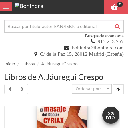
0
Toggle navigation
Busqueda avanzada
915 213 757
bohindra@bohindra.com
C/ de la Paz 15, 28012 Madrid (España)
Inicio
Libros
A. Jáuregui Crespo
Libros de A. Jáuregui Crespo
5 %
DTO.