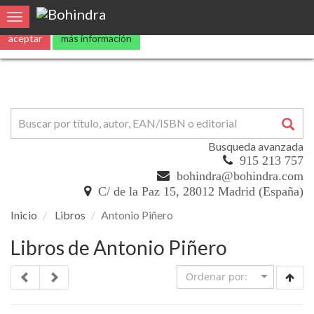
Utilizamos
cookies
propias y de terceros para mejorar nuestros servicio
Toggle navigation
aceptar
más información
Busqueda avanzada
915 213 757
bohindra@bohindra.com
C/ de la Paz 15, 28012 Madrid (España)
Inicio
Libros
Antonio Piñero
Libros de Antonio Piñero