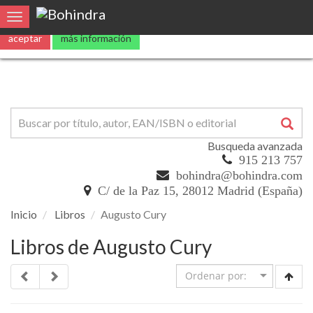
Utilizamos
cookies
propias y de terceros para mejorar nuestros servicio
Toggle navigation
aceptar
más información
Busqueda avanzada
915 213 757
bohindra@bohindra.com
C/ de la Paz 15, 28012 Madrid (España)
Inicio
Libros
Augusto Cury
Libros de Augusto Cury