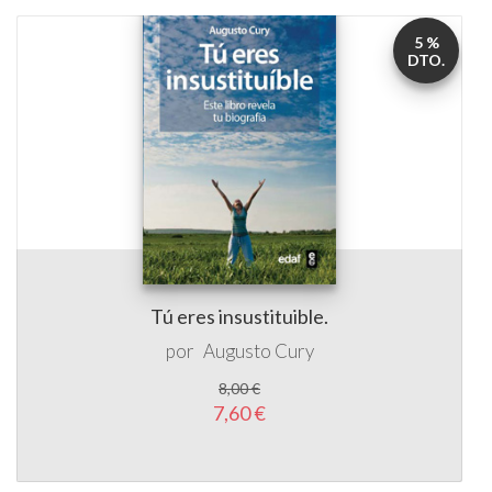
5 %
DTO.
Tú eres insustituible.
por
Augusto Cury
8,00 €
7,60 €