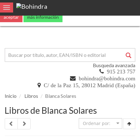
Utilizamos
cookies
propias y de terceros para mejorar nuestros servicio
Toggle navigation
aceptar
más información
Busqueda avanzada
915 213 757
bohindra@bohindra.com
C/ de la Paz 15, 28012 Madrid (España)
Inicio
Libros
Blanca Solares
Libros de Blanca Solares