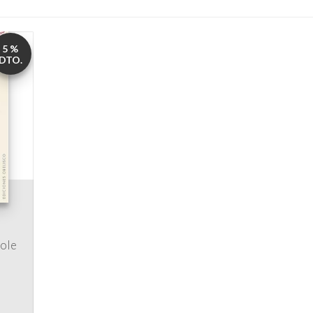
5 %
DTO.
lole