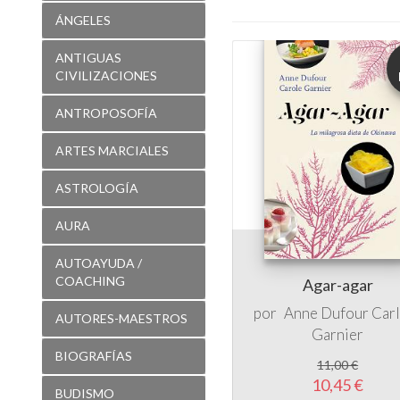
ÁNGELES
ANTIGUAS
CIVILIZACIONES
ANTROPOSOFÍA
ARTES MARCIALES
ASTROLOGÍA
AURA
AUTOAYUDA /
COACHING
Agar-agar
por
Anne Dufour
Car
AUTORES-MAESTROS
Garnier
BIOGRAFÍAS
11,00 €
10,45 €
BUDISMO