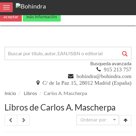
Utilizamos
cookies
propias y de terceros para mejorar nuestros servicio
Toggle navigation
aceptar
más información
Busqueda avanzada
915 213 757
bohindra@bohindra.com
C/ de la Paz 15, 28012 Madrid (España)
Inicio
Libros
Carlos A. Mascherpa
Libros de Carlos A. Mascherpa