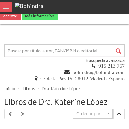
Utilizamos
cookies
propias y de terceros para mejorar nuestros servicio
Toggle navigation
aceptar
más información
Busqueda avanzada
915 213 757
bohindra@bohindra.com
C/ de la Paz 15, 28012 Madrid (España)
Inicio
Libros
Dra. Katerine López
Libros de Dra. Katerine López