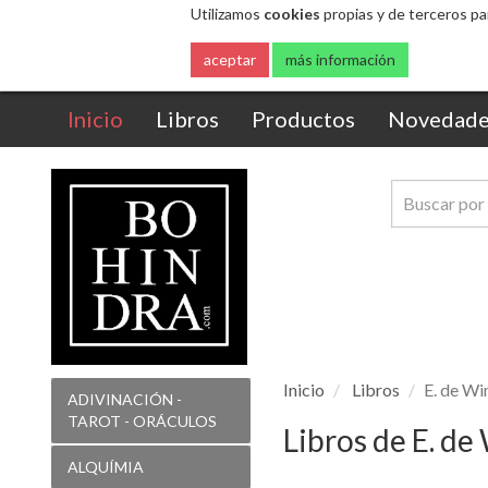
Utilizamos
cookies
propias y de terceros pa
aceptar
más información
(current)
Inicio
Libros
Productos
Novedade
Inicio
Libros
E. de Wi
ADIVINACIÓN -
TAROT - ORÁCULOS
Libros de E. de
ALQUÍMIA