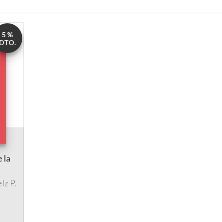
5 %
DTO.
 la
elz
P.