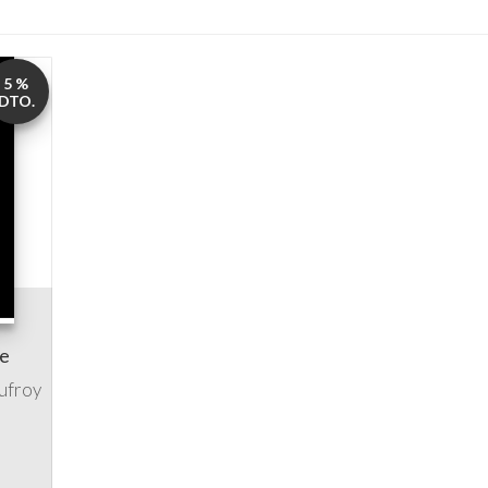
5 %
DTO.
le
ufroy