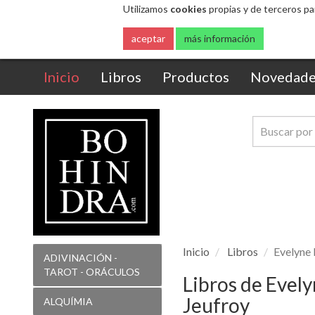
Utilizamos
cookies
propias y de terceros pa
aceptar
más información
(current)
Inicio
Libros
Productos
Novedade
Inicio
Libros
Evelyne 
ADIVINACIÓN -
TAROT - ORÁCULOS
Libros de Evel
Jeufroy
ALQUÍMIA