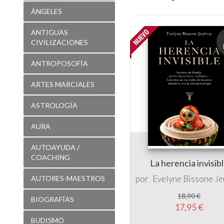
ÁNGELES
ANTIGUAS
CIVILIZACIONES
ANTROPOSOFÍA
ARTES MARCIALES
ASTROLOGÍA
AURA
AUTOAYUDA /
COACHING
La herencia invisib
por
Evelyne Bissone Je
AUTORES-MAESTROS
18,90 €
BIOGRAFÍAS
17,95 €
BUDISMO