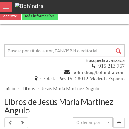
Utilizamos
cookies
propias y de terceros para mejorar nuestros servicio
Toggle navigation
aceptar
más información
Busqueda avanzada
915 213 757
bohindra@bohindra.com
C/ de la Paz 15, 28012 Madrid (España)
Inicio
Libros
Jesús María Martínez Angulo
Libros de Jesús María Martínez
Angulo