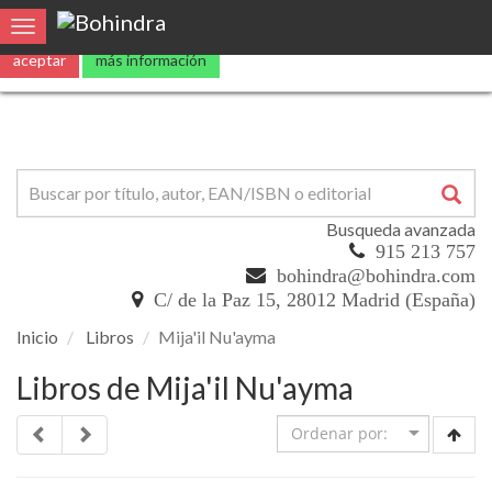
Utilizamos
cookies
propias y de terceros para mejorar nuestros servicio
Toggle navigation
aceptar
más información
Busqueda avanzada
915 213 757
bohindra@bohindra.com
C/ de la Paz 15, 28012 Madrid (España)
Inicio
Libros
Mija'il Nu'ayma
Libros de Mija'il Nu'ayma