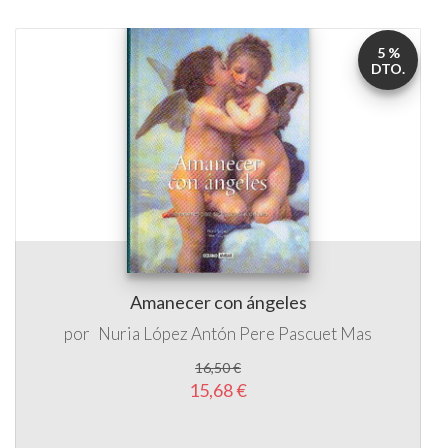
5 %
DTO.
Amanecer con ángeles
por
Nuria López Antón
Pere Pascuet Mas
16,50 €
15,68 €