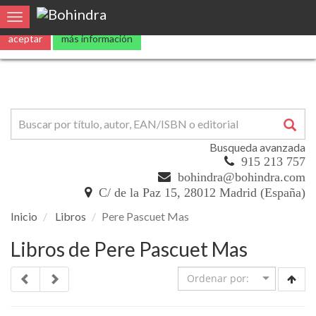
Utilizamos
cookies
propias y de terceros para mejorar nuestros servicio
Toggle navigation
aceptar
más información
Busqueda avanzada
915 213 757
bohindra@bohindra.com
C/ de la Paz 15, 28012 Madrid (España)
Inicio
Libros
Pere Pascuet Mas
Libros de Pere Pascuet Mas