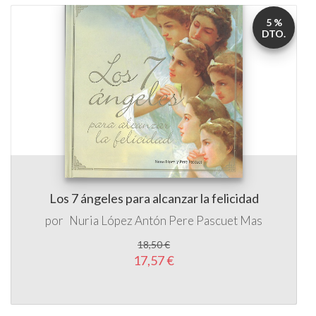
5 %
DTO.
Los 7 ángeles para alcanzar la felicidad
por
Nuria López Antón
Pere Pascuet Mas
18,50 €
17,57 €