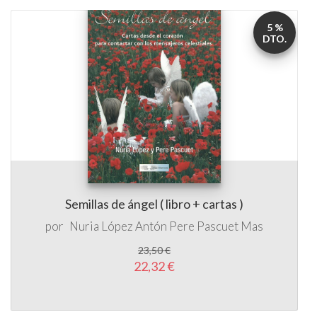
5 %
DTO.
Semillas de ángel ( libro + cartas )
por
Nuria López Antón
Pere Pascuet Mas
23,50 €
22,32 €