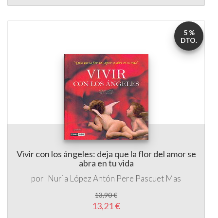
5 %
DTO.
Vivir con los ángeles: deja que la flor del amor se
abra en tu vida
por
Nuria López Antón
Pere Pascuet Mas
13,90 €
13,21 €