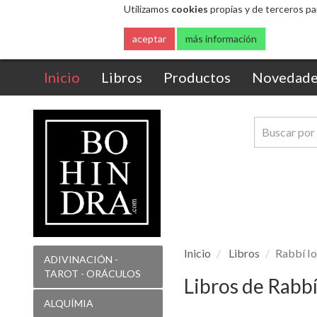
Utilizamos
cookies
propias y de terceros pa
aceptar
más información
(current)
Inicio
Libros
Productos
Novedade
Inicio
Libros
Rabbí Io
ADIVINACIÓN -
TAROT - ORÁCULOS
Libros de Rabbí
ALQUÍMIA