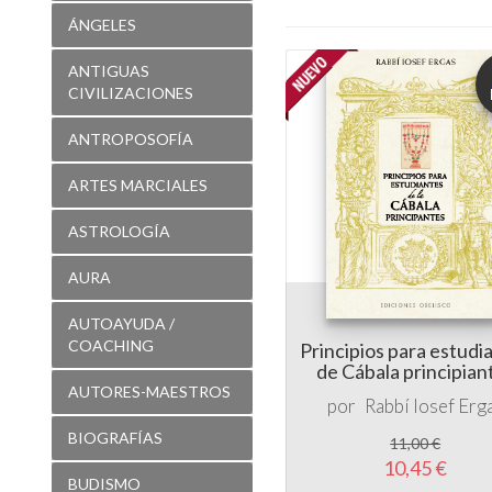
ÁNGELES
ANTIGUAS
CIVILIZACIONES
ANTROPOSOFÍA
ARTES MARCIALES
ASTROLOGÍA
AURA
AUTOAYUDA /
COACHING
Principios para estudi
de Cábala principian
AUTORES-MAESTROS
por
Rabbí Iosef Erg
BIOGRAFÍAS
11,00 €
10,45 €
BUDISMO