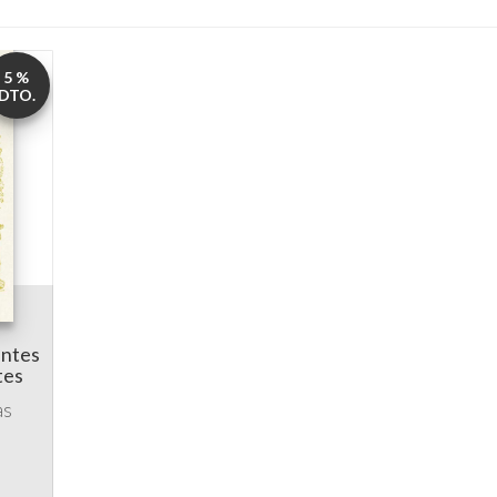
5 %
DTO.
antes
tes
as