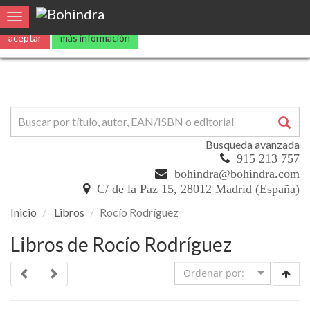
Utilizamos
cookies
propias y de terceros para mejorar nuestros servicio
Toggle navigation
aceptar
más información
Busqueda avanzada
915 213 757
bohindra@bohindra.com
C/ de la Paz 15, 28012 Madrid (España)
Inicio
Libros
Rocío Rodríguez
Libros de Rocío Rodríguez