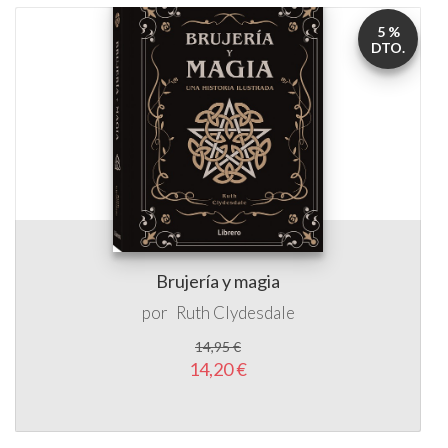
5 %
DTO.
Brujería y magia
por
Ruth Clydesdale
14,95 €
14,20 €