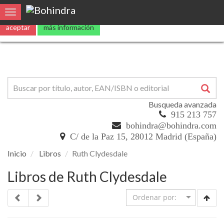
Utilizamos
cookies
propias y de terceros para mejorar nuestros servicio
Toggle navigation
aceptar
más información
Busqueda avanzada
915 213 757
bohindra@bohindra.com
C/ de la Paz 15, 28012 Madrid (España)
Inicio
Libros
Ruth Clydesdale
Libros de Ruth Clydesdale