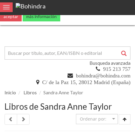
Utilizamos
cookies
propias y de terceros para mejorar nuestros servicio
Toggle navigation
aceptar
más información
Busqueda avanzada
915 213 757
bohindra@bohindra.com
C/ de la Paz 15, 28012 Madrid (España)
Inicio
Libros
Sandra Anne Taylor
Libros de Sandra Anne Taylor