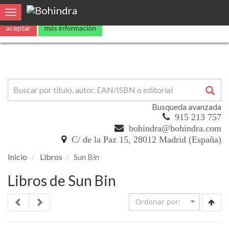
Utilizamos
cookies
propias y de terceros para mejorar nuestros servicio
Toggle navigation
aceptar
más información
Busqueda avanzada
915 213 757
bohindra@bohindra.com
C/ de la Paz 15, 28012 Madrid (España)
Inicio
Libros
Sun Bin
Libros de Sun Bin