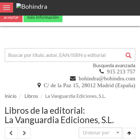
Utilizamos
cookies
propias y de terceros para mejorar nuestros servicio
Toggle navigation
aceptar
más información
Busqueda avanzada
915 213 757
bohindra@bohindra.com
C/ de la Paz 15, 28012 Madrid (España)
Inicio
Libros
La Vanguardia Ediciones, S.L.
Libros de la editorial:
La Vanguardia Ediciones, S.L.