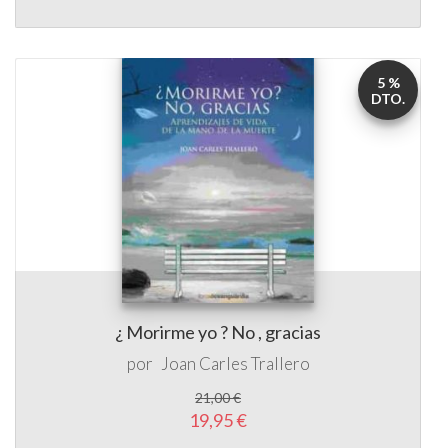
5 %
DTO.
¿ Morirme yo ? No , gracias
por
Joan Carles Trallero
21,00 €
19,95 €