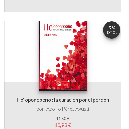
5 %
DTO.
Ho' oponopono : la curación por el perdón
por
Adolfo Pérez Agustí
11,50 €
10,93 €