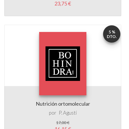
5 %
DTO.
Nutrición ortomolecular
por
P. Agustí
17,00 €
16,15 €