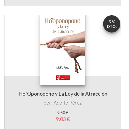
DTO.
Ho´Oponopono y La Ley de la Atracción
por
Adolfo Pérez
9,50 €
9,03 €
5 %