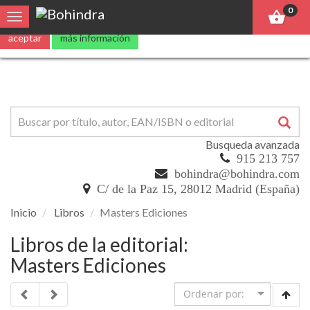
0
Toggle navigation
Busqueda avanzada
915 213 757
bohindra@bohindra.com
C/ de la Paz 15, 28012 Madrid (España)
Inicio
Libros
Masters Ediciones
Libros de la editorial:
Masters Ediciones
5 %
DTO.