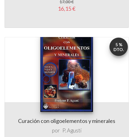
5 %
DTO.
Curación con oligoelementos y minerales
por
P. Agustí
13,50 €
12,82 €