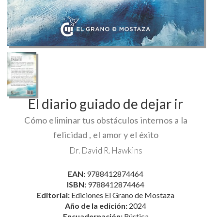
El diario guiado de dejar ir
Cómo eliminar tus obstáculos internos a la
felicidad , el amor y el éxito
Dr. David R. Hawkins
EAN:
9788412874464
ISBN:
9788412874464
Editorial:
Ediciones El Grano de Mostaza
Año de la edición:
2024
Encuadernación:
Rústica
Medidas:
140 X 215 mm.
Páginas:
141