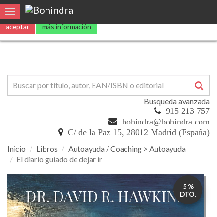
0
Toggle navigation
Busqueda avanzada
915 213 757
bohindra@bohindra.com
C/ de la Paz 15, 28012 Madrid (España)
Inicio
Libros
Autoayuda / Coaching > Autoayuda
El diario guiado de dejar ir
El
5 %
diario
DTO.
guiado
de
dejar
ir