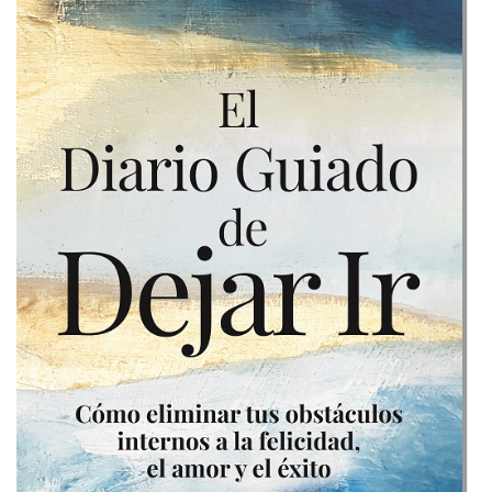
Cómo
eliminar
tus
obstáculos
internos
a
la
felicidad
,
el
amor
y
el
éxito