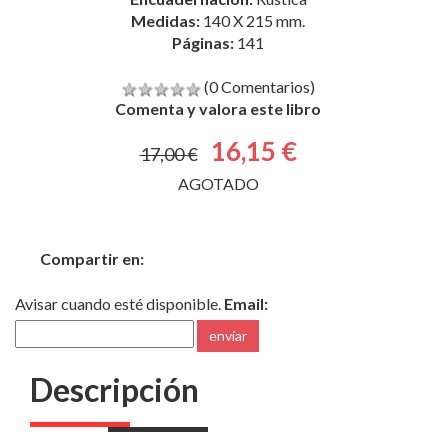
(0 Comentarios)
Comenta y valora este libro
16,15 €
17,00 €
AGOTADO
Compartir en:
Avisar cuando esté disponible.
Email:
enviar
Descripción
Dejar ir es como el cese repentino de una presión
interna o la caída de un peso. Va seguido de una
sensación de alivio y ligereza, y de un aumento de la