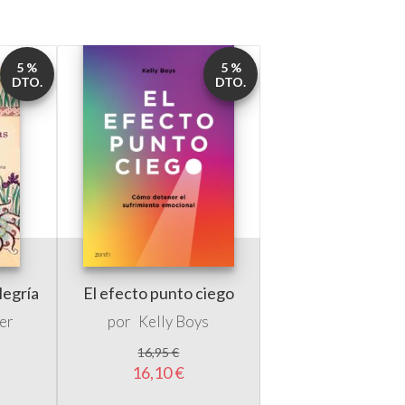
5 %
5 %
DTO.
DTO.
legría
El efecto punto ciego
er
por
Kelly Boys
16,95 €
16,10 €