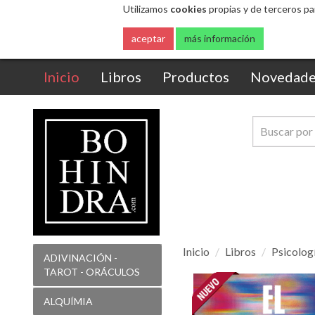
Utilizamos
cookies
propias y de terceros pa
aceptar
más información
(current)
Inicio
Libros
Productos
Novedade
Inicio
Libros
Psicolog
ADIVINACIÓN -
TAROT - ORÁCULOS
El
reset
ALQUÍMIA