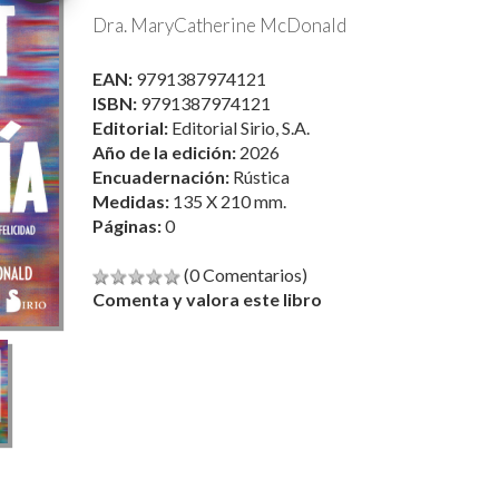
Dra. MaryCatherine McDonald
EAN:
9791387974121
ISBN:
9791387974121
Editorial:
Editorial Sirio, S.A.
Año de la edición:
2026
Encuadernación:
Rústica
Medidas:
135 X 210 mm.
Páginas:
0
(0 Comentarios)
Comenta y valora este libro