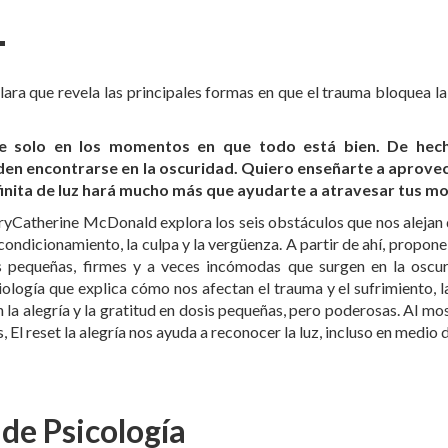
ara que revela las principales formas en que el trauma bloquea la 
ce solo en los momentos en que todo está bien. De hech
en encontrarse en la oscuridad. Quiero enseñarte a aprovecha
finita de luz hará mucho más que ayudarte a atravesar tus m
ryCatherine McDonald explora los seis obstáculos que nos alejan de 
l condicionamiento, la culpa y la vergüenza. A partir de ahí, propo
 pequeñas, firmes y a veces incómodas que surgen en la oscuri
ología que explica cómo nos afectan el trauma y el sufrimiento, 
la alegría y la gratitud en dosis pequeñas, pero poderosas. Al mo
El reset la alegría nos ayuda a reconocer la luz, incluso en medio d
 de Psicología