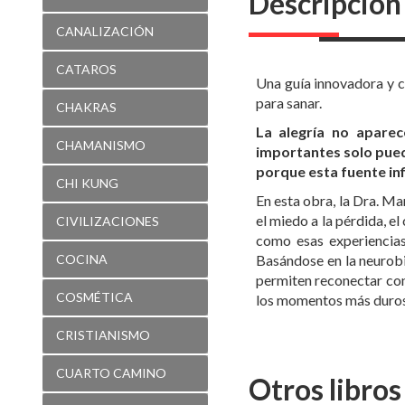
Descripción
para
CANALIZACIÓN
recuperarla
CATAROS
Una guía innovadora y cl
para sanar.
CHAKRAS
La alegría no apare
CHAMANISMO
importantes solo pued
porque esta fuente in
CHI KUNG
En esta obra, la Dra. Ma
el miedo a la pérdida, e
CIVILIZACIONES
como esas experiencias
COCINA
Basándose en la neurobi
permiten reconectar con 
COSMÉTICA
los momentos más duros, 
CRISTIANISMO
CUARTO CAMINO
Otros libros