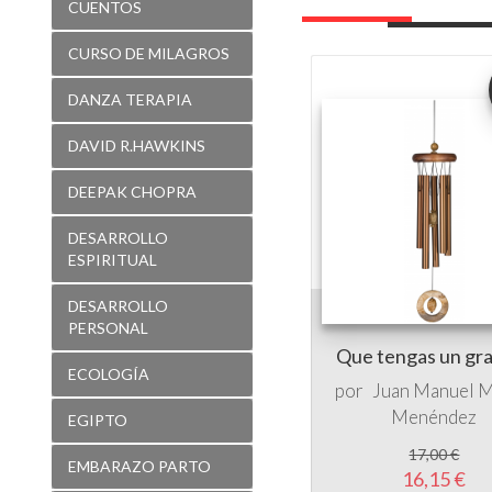
CUENTOS
CURSO DE MILAGROS
DANZA TERAPIA
DAVID R.HAWKINS
DEEPAK CHOPRA
DESARROLLO
ESPIRITUAL
DESARROLLO
PERSONAL
Que tengas un gra
ECOLOGÍA
por
Juan Manuel M
Menéndez
EGIPTO
17,00 €
EMBARAZO PARTO
16,15 €