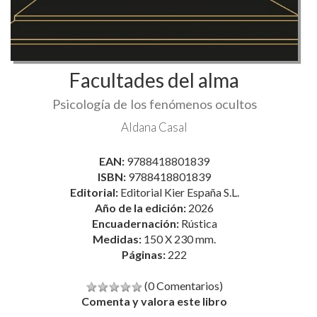
Facultades del alma
Psicología de los fenómenos ocultos
Aldana Casal
EAN:
9788418801839
ISBN:
9788418801839
Editorial:
Editorial Kier España S.L.
Año de la edición:
2026
Encuadernación:
Rústica
Medidas:
150 X 230 mm.
Páginas:
222
(0 Comentarios)
Comenta y valora este libro