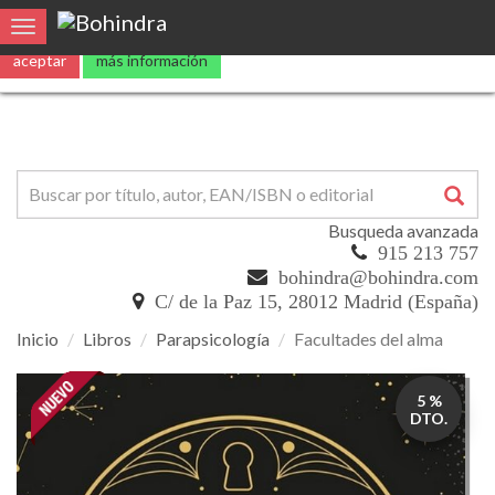
Utilizamos
cookies
propias y de terceros para mejorar nuestros servicio
0
Toggle navigation
aceptar
más información
Busqueda avanzada
915 213 757
bohindra@bohindra.com
C/ de la Paz 15, 28012 Madrid (España)
Inicio
Libros
Parapsicología
Facultades del alma
Facultades
5 %
del
DTO.
alma
Psicología