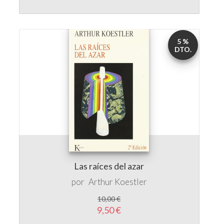
5 %
DTO.
Las raíces del azar
por
Arthur Koestler
10,00 €
9,50 €