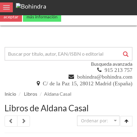
Utilizamos
cookies
propias y de terceros para mejorar nuestros servicio
Toggle navigation
aceptar
más información
Busqueda avanzada
915 213 757
bohindra@bohindra.com
C/ de la Paz 15, 28012 Madrid (España)
Inicio
Libros
Aldana Casal
Libros de Aldana Casal