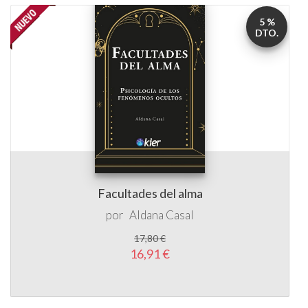
5 %
DTO.
Facultades del alma
por
Aldana Casal
17,80 €
16,91 €