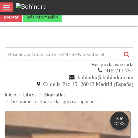
Utilizamos
cookies
propias y de terceros para mejorar nuestros servicio
Toggle navigation
aceptar
más información
Busqueda avanzada
915 213 757
bohindra@bohindra.com
C/ de la Paz 15, 28012 Madrid (España)
Inicio
Libros
Biografías
Gerónimo : el final de las guerras apaches
Gerónimo
5 %
:
DTO.
el