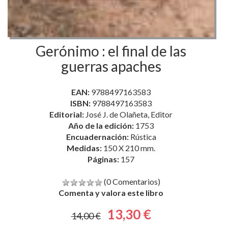
Gerónimo : el final de las
guerras apaches
EAN:
9788497163583
ISBN:
9788497163583
Editorial:
José J. de Olañeta, Editor
Año de la edición:
1753
Encuadernación:
Rústica
Medidas:
150 X 210 mm.
Páginas:
157
(0 Comentarios)
Comenta y valora este libro
13,30 €
14,00 €