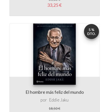
33,25 €
5 %
DTO.
El hombre más feliz del mundo
por
Eddie Jaku
18,50 €