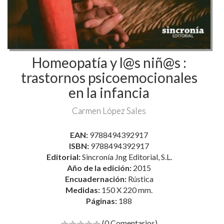
Homeopatía y l@s niñ@s :
trastornos psicoemocionales
en la infancia
Carmen López Sales
EAN:
9788494392917
ISBN:
9788494392917
Editorial:
Sincronía Jng Editorial, S.L.
Año de la edición:
2015
Encuadernación:
Rústica
Medidas:
150 X 220 mm.
Páginas:
188
(0 Comentarios)
Comenta y valora este libro
14,25 €
15,00 €