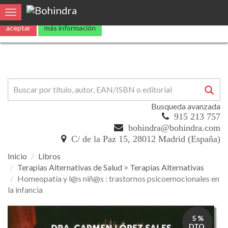
0
Toggle navigation
Busqueda avanzada
915 213 757
bohindra@bohindra.com
C/ de la Paz 15, 28012 Madrid (España)
Inicio
Libros
Terapias Alternativas de Salud > Terapias Alternativas
Homeopatía y l@s niñ@s : trastornos psicoemocionales en
la infancia
Homeopatía
5 %
y
DTO.
l@s
niñ@s