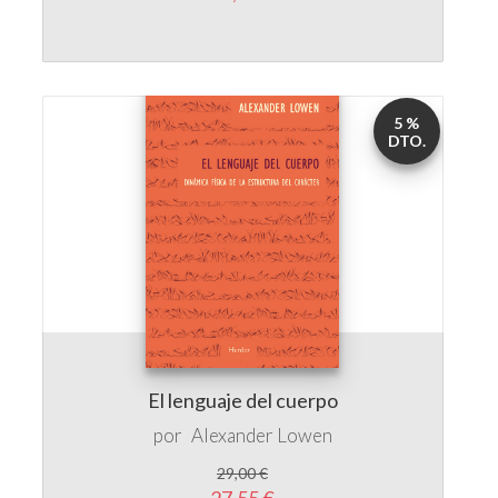
5 %
DTO.
El lenguaje del cuerpo
por
Alexander Lowen
29,00 €
27,55 €