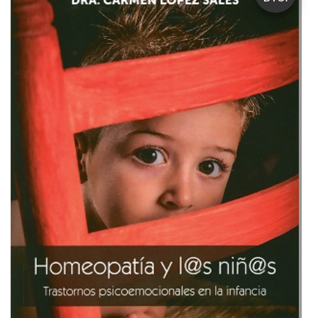
:
trastornos
psicoemocionales
en
la
infancia