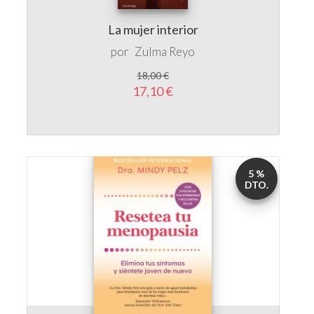
18,00 €
17,10 €
5 %
DTO.
Resetea tu menopausia
por
Dra. Mindy Pelz