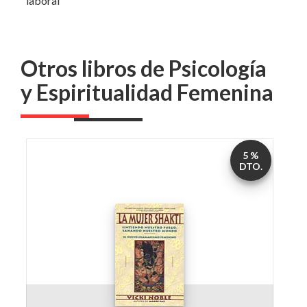
Otros libros de Psicología
y Espiritualidad Femenina
5 %
DTO.
La mujer shakty
por
Vicki Noble