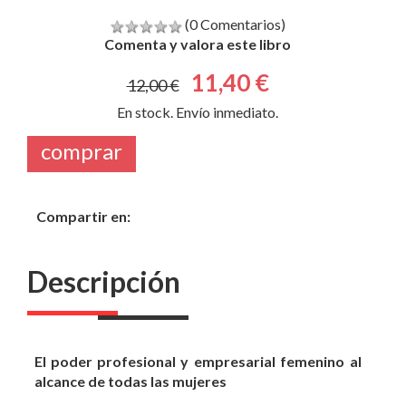
11,40 €
12,00 €
En stock. Envío inmediato.
comprar
Compartir en:
Descripción
El poder profesional y empresarial femenino al
alcance de todas las mujeres
La Luna roja en el trabajo y los negocios
gira en torno a
la única y poderosa herramienta que está fuera del
alcance de los hombres: el ciclo menstrual. Miranda
Gray explica en términos prácticos el amplio abanico