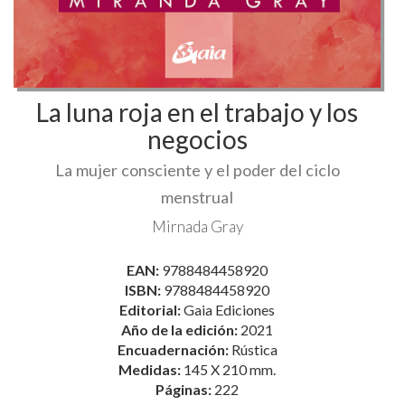
La luna roja en el trabajo y los
negocios
La mujer consciente y el poder del ciclo
menstrual
Mirnada Gray
EAN:
9788484458920
ISBN:
9788484458920
Editorial:
Gaia Ediciones
Año de la edición:
2021
Encuadernación:
Rústica
Medidas:
145 X 210 mm.
Páginas:
222
(0 Comentarios)
Comenta y valora este libro