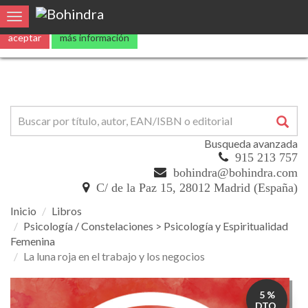
0
Toggle navigation
Busqueda avanzada
915 213 757
bohindra@bohindra.com
C/ de la Paz 15, 28012 Madrid (España)
Inicio
Libros
Psicología / Constelaciones > Psicología y Espiritualidad
Femenina
La luna roja en el trabajo y los negocios
La
5 %
luna
DTO.
roja
en