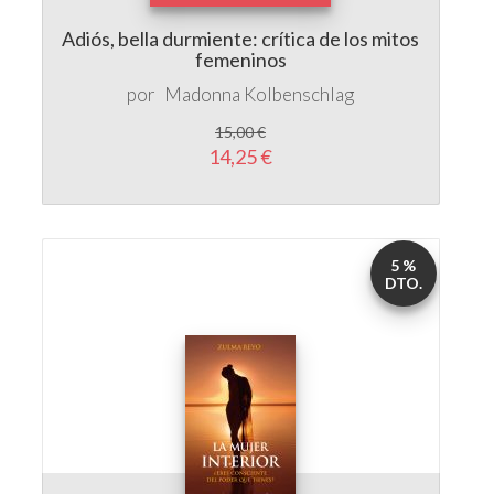
por
Madonna Kolbenschlag
15,00 €
14,25 €
5 %
DTO.
La mujer interior
por
Zulma Reyo