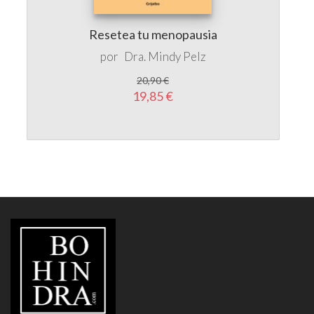
20,90 €
19,85 €
LIBRERÍA
BOHINDRA
HORARIO:
Lúnes a Viernes de 10:00 a 20:30h ininterrumpidamente