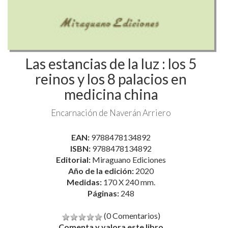
Las estancias de la luz : los 5
reinos y los 8 palacios en
medicina china
Encarnación de Naverán Arriero
EAN:
9788478134892
ISBN:
9788478134892
Editorial:
Miraguano Ediciones
Año de la edición:
2020
Medidas:
170 X 240 mm.
Páginas:
248
(0 Comentarios)
Comenta y valora este libro
22,80 €
24,00 €
Disponible 48/72 horas