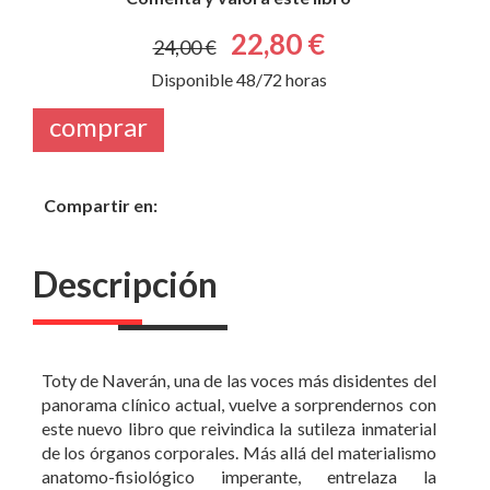
comprar
Compartir en:
Descripción
Toty de Naverán, una de las voces más disidentes del
panorama clínico actual, vuelve a sorprendernos con
este nuevo libro que reivindica la sutileza inmaterial
de los órganos corporales. Más allá del materialismo
anatomo-fisiológico imperante, entrelaza la
sabiduría de la Medicina China con investigaciones
de la ciencia en vigor para ofrecernos una nueva
hipótesis que sugiera nuevas esperanzas frente a los
temidos rechazos de los órganos trasplantados.