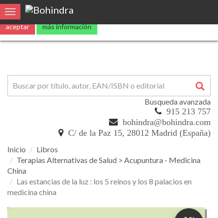
0
Toggle navigation
Busqueda avanzada
915 213 757
bohindra@bohindra.com
C/ de la Paz 15, 28012 Madrid (España)
Inicio
Libros
Terapias Alternativas de Salud > Acupuntura - Medicina
China
Las estancias de la luz : los 5 reinos y los 8 palacios en
medicina china
Las
5 %
estancias
DTO.
de
la