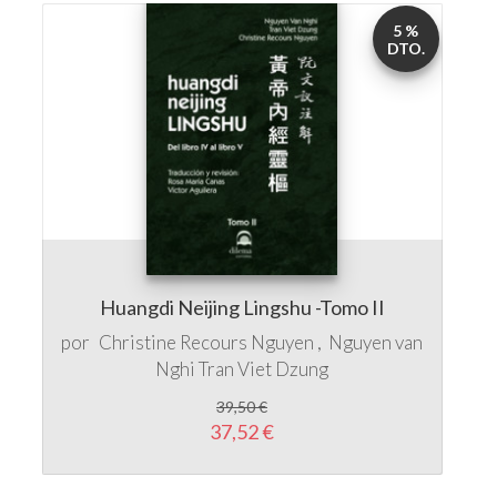
Huangdi Neijing Lingshu -Tomo II
por
Christine Recours Nguyen
Nguyen van
Nghi
Tran Viet Dzung
39,50 €
37,52 €
5 %
DTO.