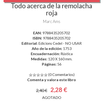
Todo acerca de la remolacha
roja
Marc Ams
EAN:
9788435205702
ISBN:
9788435205702
Editorial:
Edicions Cedel - NO USAR
Año de la edición:
1753
Encuadernación:
Rústica
Medidas:
120 X 160 mm.
Páginas:
56
(0 Comentarios)
Comenta y valora este libro
2,28 €
2,40 €
AGOTADO