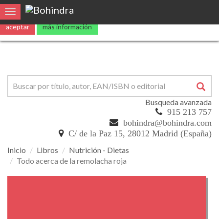
Utilizamos
cookies
propias y de terceros para mejorar nuestros servicio
Toggle navigation
aceptar
más información
Busqueda avanzada
915 213 757
bohindra@bohindra.com
C/ de la Paz 15, 28012 Madrid (España)
Inicio
Libros
Nutrición - Dietas
Todo acerca de la remolacha roja
Todo
acerca
de