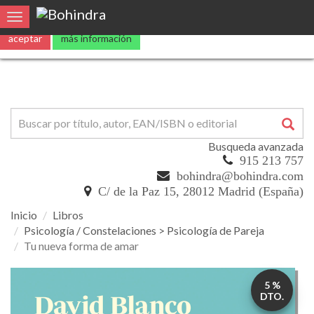
Utilizamos
cookies
propias y de terceros para mejorar nuestros servicio
0
Toggle navigation
aceptar
más información
Busqueda avanzada
915 213 757
bohindra@bohindra.com
C/ de la Paz 15, 28012 Madrid (España)
Inicio
Libros
Psicología / Constelaciones > Psicología de Pareja
Tu nueva forma de amar
Tu
5 %
nueva
DTO.
forma
de
amar