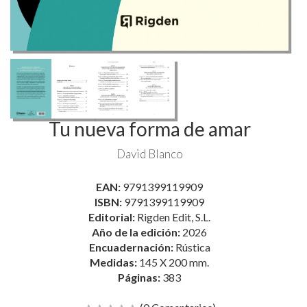
Tu nueva forma de amar
David Blanco
EAN:
9791399119909
ISBN:
9791399119909
Editorial:
Rigden Edit, S.L.
Año de la edición:
2026
Encuadernación:
Rústica
Medidas:
145 X 200 mm.
Páginas:
383
(0 Comentarios)
Comenta y valora este libro
17,10 €
18,00 €