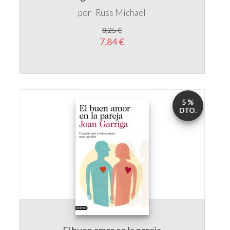
7,84 €
5 %
DTO.
El buen amor en la pareja
por
Joan Garriga
16,50 €