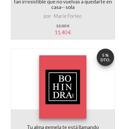
12,00 €
11,40 €
5 %
DTO.
Tu alma gemela te está llamando
por
Russ Michael
8,25 €