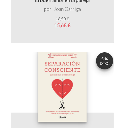
15,68 €
5 %
DTO.
Separación consciente : un programa en
cinco pasos para vivir felices cuando la
historia llega a su
por
Katherine Woodward Thomas