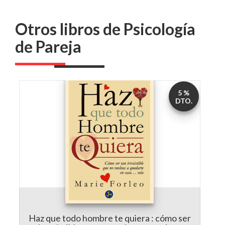
de Pareja
5 %
DTO.
Haz que todo hombre te quiera : cómo ser
tan irresistible que no vuelvas a quedarte en
casa-- sola
por
Marie Forleo