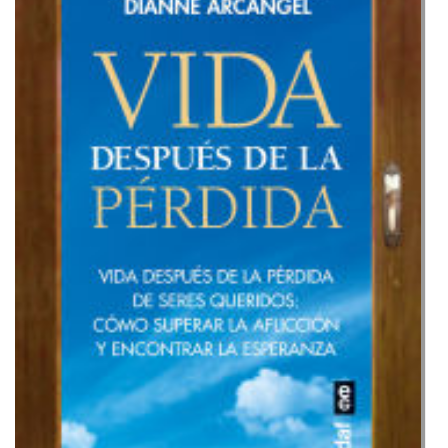
Vida
después
de
la
pérdidad
de
seres
queridos
:
Cómo
superar
la
aflicción
y
encontrar