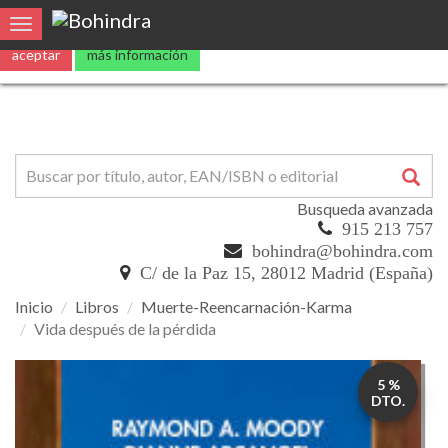
Utilizamos
cookies
propias y de terceros para mejorar nuestros servicio
0
Toggle navigation
aceptar
más información
Busqueda avanzada
915 213 757
bohindra@bohindra.com
C/ de la Paz 15, 28012 Madrid (España)
Inicio
Libros
Muerte-Reencarnación-Karma
Vida después de la pérdida
Vida
5 %
después
DTO.
de
la
pérdida