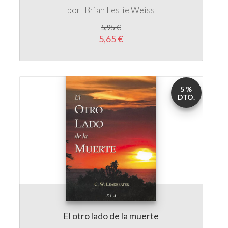
5,65 €
5 %
DTO.
El otro lado de la muerte
por
C. W. Leadbeater
24,00 €