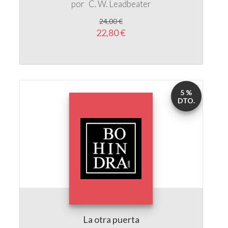
22,80 €
5 %
DTO.
La otra puerta
por
Jefrey Wands
17,00 €