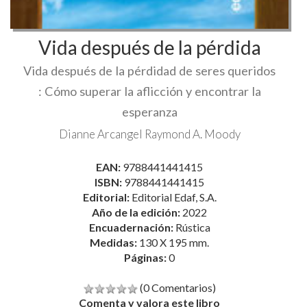
Vida después de la pérdida
la
Vida después de la pérdidad de seres queridos
esperanza
: Cómo superar la aflicción y encontrar la
esperanza
Dianne Arcangel
Raymond A. Moody
EAN:
9788441441415
ISBN:
9788441441415
Editorial:
Editorial Edaf, S.A.
Año de la edición:
2022
Encuadernación:
Rústica
Medidas:
130 X 195 mm.
Páginas:
0
(0 Comentarios)
Comenta y valora este libro
13,30 €
14,00 €