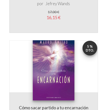
16,15 €
5 %
DTO.
Cómo sacar partido a tu encarnación
por
Mauro Kwitko