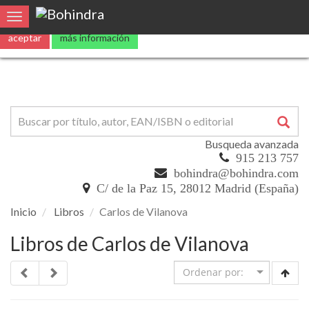
Utilizamos
cookies
propias y de terceros para mejorar nuestros servicio
0
Toggle navigation
aceptar
más información
Busqueda avanzada
915 213 757
bohindra@bohindra.com
C/ de la Paz 15, 28012 Madrid (España)
Inicio
Libros
Carlos de Vilanova
Libros de Carlos de Vilanova
5 %