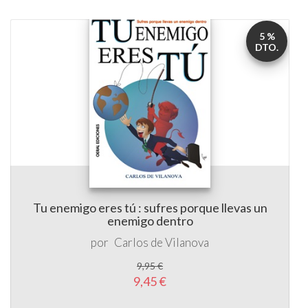
5 %
DTO.
Tu enemigo eres tú : sufres porque llevas un
enemigo dentro
por
Carlos de Vilanova
9,95 €
9,45 €