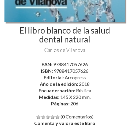
El libro blanco de la salud
dental natural
Carlos de Vilanova
EAN:
9788417057626
ISBN:
9788417057626
Editorial:
Arcopress
Año de la edición:
2018
Encuadernación:
Rústica
Medidas:
145 X 220 mm.
Páginas:
206
(0 Comentarios)
Comenta y valora este libro
17,57 €
18,50 €
Disponible 48/72 horas