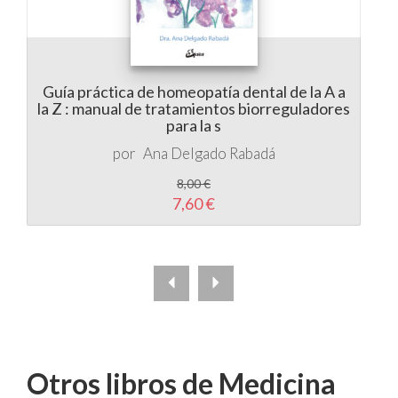
Guía práctica de homeopatía dental de la A a
T
la Z : manual de tratamientos biorreguladores
para la s
por
Ana Delgado Rabadá
8,00 €
7,60 €
Otros libros de Medicina
Natural