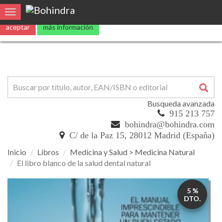
0
Toggle navigation
Busqueda avanzada
915 213 757
bohindra@bohindra.com
C/ de la Paz 15, 28012 Madrid (España)
Inicio
Libros
Medicina y Salud > Medicina Natural
El libro blanco de la salud dental natural
El
5 %
libro
DTO.
blanco
de
la
salud