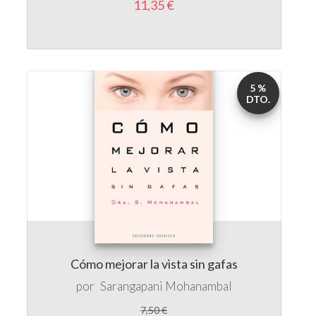
5 %
DTO.
Cómo mejorar la vista sin gafas
por
Sarangapani Mohanambal
7,50 €
7,12 €