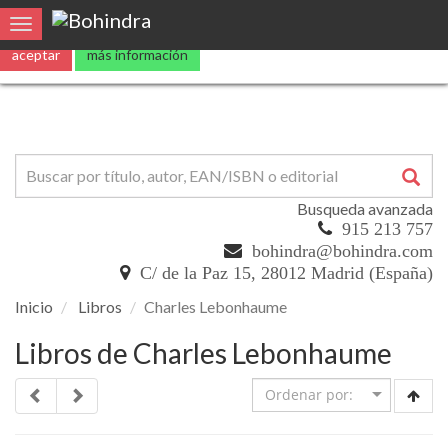
Utilizamos
cookies
propias y de terceros para mejorar nuestros servicio
Toggle navigation
aceptar
más información
Busqueda avanzada
915 213 757
bohindra@bohindra.com
C/ de la Paz 15, 28012 Madrid (España)
Inicio
Libros
Charles Lebonhaume
Libros de Charles Lebonhaume