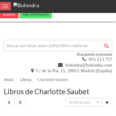
Utilizamos
cookies
propias y de terceros para mejorar nuestros servicio
Toggle navigation
aceptar
más información
Busqueda avanzada
915 213 757
bohindra@bohindra.com
C/ de la Paz 15, 28012 Madrid (España)
Inicio
Libros
Charlotte Saubet
Libros de Charlotte Saubet