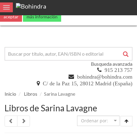
Utilizamos
cookies
propias y de terceros para mejorar nuestros servicio
Toggle navigation
aceptar
más información
Busqueda avanzada
915 213 757
bohindra@bohindra.com
C/ de la Paz 15, 28012 Madrid (España)
Inicio
Libros
Sarina Lavagne
Libros de Sarina Lavagne