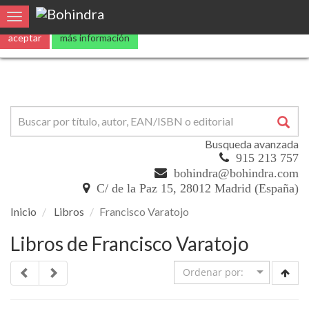
Utilizamos
cookies
propias y de terceros para mejorar nuestros servicio
Toggle navigation
aceptar
más información
Busqueda avanzada
915 213 757
bohindra@bohindra.com
C/ de la Paz 15, 28012 Madrid (España)
Inicio
Libros
Francisco Varatojo
Libros de Francisco Varatojo