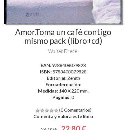
Amor.Toma un café contigo
mismo pack (libro+cd)
Walter Dresel
EAN:
9788408079828
ISBN:
9788408079828
Editorial:
Zenith
Encuadernación:
Medidas:
140 X 220 mm.
Páginas:
0
(0 Comentarios)
Comenta y valora este libro
22,80 €
24,00 €