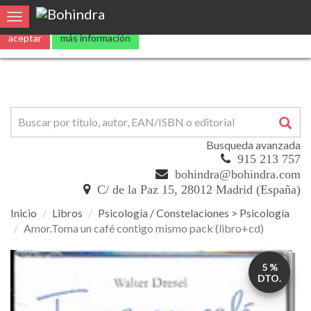
Utilizamos
cookies
propias y de terceros para mejorar nuestros servicio
Toggle navigation
aceptar
más información
Busqueda avanzada
915 213 757
bohindra@bohindra.com
C/ de la Paz 15, 28012 Madrid (España)
Inicio
Libros
Psicología / Constelaciones > Psicología
Amor.Toma un café contigo mismo pack (libro+cd)
Amor.Toma
5 %
un
DTO.
café