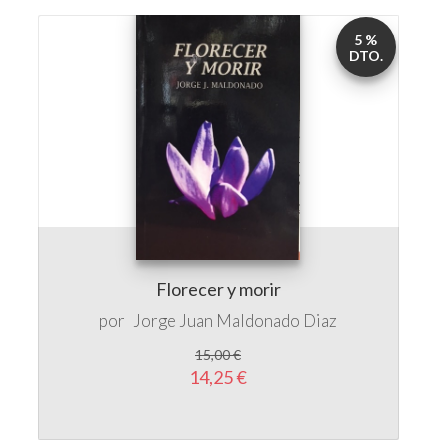
5 %
DTO.
Florecer y morir
por
Jorge Juan Maldonado Diaz
15,00 €
14,25 €