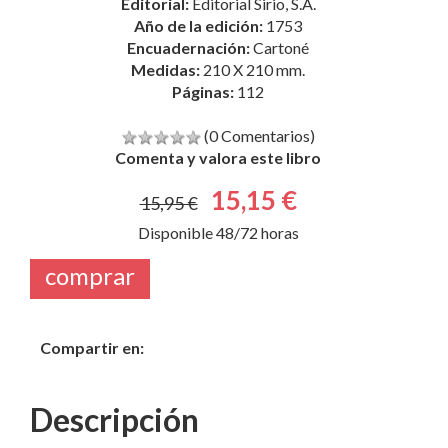
Editorial:
Editorial Sirio, S.A.
Año de la edición:
1753
Encuadernación:
Cartoné
Medidas:
210 X 210 mm.
Páginas:
112
(0 Comentarios)
Comenta y valora este libro
15,15 €
15,95 €
Disponible 48/72 horas
comprar
Compartir en:
Descripción