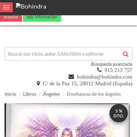
Utilizamos
cookies
propias y de terceros para mejorar nuestros servicio
0
Toggle navigation
aceptar
más información
Busqueda avanzada
915 213 757
bohindra@bohindra.com
C/ de la Paz 15, 28012 Madrid (España)
Inicio
Libros
Ángeles
Enseñanzas de los ángeles
Enseñanzas
5 %
de
DTO.
los
ángeles