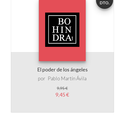
DTO.
El poder de los ángeles
por
Pablo Martín Ávila
9,95 €
9,45 €