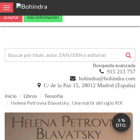
Utilizamos
cookies
propias y de terceros para mejorar nuestros servicio
Toggle navigation
aceptar
más información
Busqueda avanzada
915 213 757
bohindra@bohindra.com
C/ de la Paz 15, 28012 Madrid (España)
Inicio
Libros
Teosofía
Helena Petrovna Blavatsky . Una mártir del siglo XIX
Helena
5 %
Petrovna
DTO.
Blavatsky