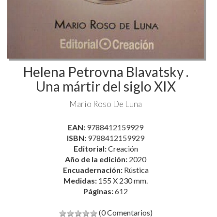
Helena Petrovna Blavatsky .
Una mártir del siglo XIX
Mario Roso De Luna
EAN:
9788412159929
ISBN:
9788412159929
Editorial:
Creación
Año de la edición:
2020
Encuadernación:
Rústica
Medidas:
155 X 230 mm.
Páginas:
612
(0 Comentarios)