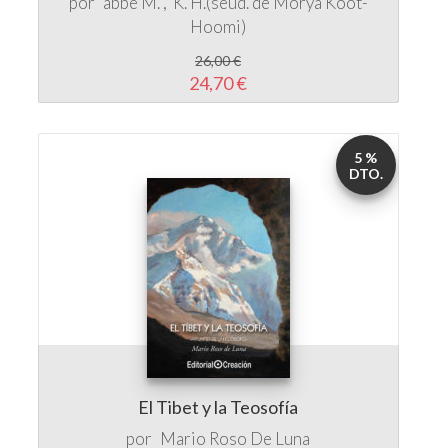
por
abbé M.
K. H.(seud. de Morya
Koot-
Hoomi)
26,00 €
24,70 €
5 %
DTO.
El Tibet y la Teosofía
por
Mario Roso De Luna